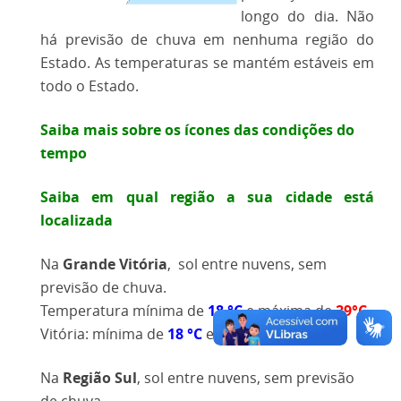
longo do dia. Não
há previsão de chuva em nenhuma região do
Estado. As temperaturas se mantém estáveis em
todo o Estado.
Saiba mais sobre os ícones das condições do
tempo
Saiba em qual região a sua cidade está
localizada
Na
Grande Vitória
,
sol entre nuvens, sem
previsão de chuva.
Temperatura mínima de
18 °C
e máxima de
29
°C
.
Vitória: mínima de
18 °C
e máxima de
29
°C
.
Na
Região Sul
, sol entre nuvens, sem previsão
de chuva.