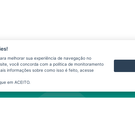
es!
ara melhorar sua experiência de navegação no
 se responsabiliza pelo uso indevido das informações e/ou dos produtos disponib
te site, você concorda com a política de monitoramento
te website depende da expressa autorização do SIM. A fonte das informações e da
mais informações sobre como isso é feito, acesse
nibilizados neste
website
para fins comerciais.
ique em ACEITO.