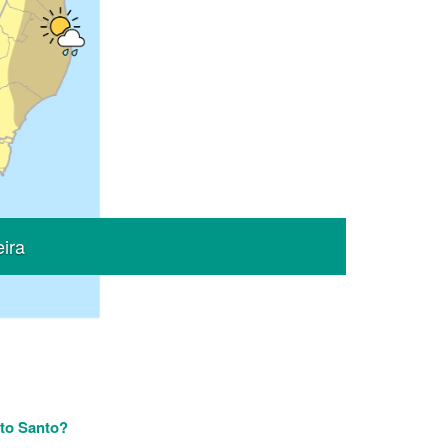
Next
eira
ito Santo?