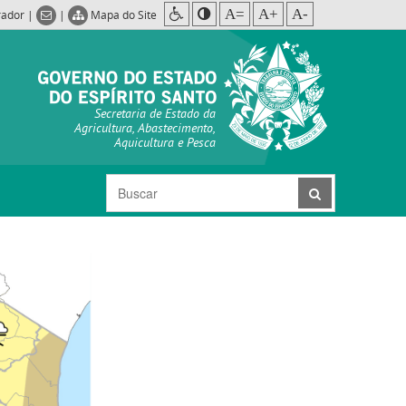
A=
A+
A-
rador
|
|
Mapa do Site
Secretaria de Estado da
Agricultura, Abastecimento,
Aquicultura e Pesca