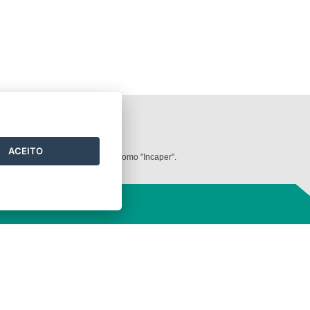
ilizados neste
website
.
ACEITO
dos deve ser mencionada sempre como "Incaper".