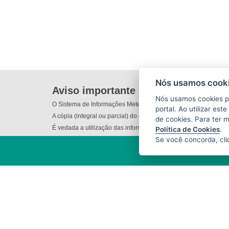
Nós usamos cooki
Aviso importante
Nós usamos cookies p
O Sistema de Informações Meteorológicas do Incaper (SIM) não
portal. Ao utilizar es
A cópia (integral ou parcial) do conteúdo disponibilizado nes
de cookies. Para ter 
É vedada a utilização das informações e/ou dos produtos dispo
Política de Cookies
.
Se você concorda, cl
INSTITUTO CAPIXABA DE
PESQUISA, ASSISTÊNCIA TÉCNICA
E EXTENSÃO RURAL - INCAPER
(INCAPER)