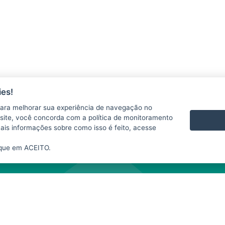
es!
ara melhorar sua experiência de navegação no
 se responsabiliza pelo uso indevido das informações e/ou dos produtos disponib
te site, você concorda com a política de monitoramento
te website depende da expressa autorização do SIM. A fonte das informações e da
mais informações sobre como isso é feito, acesse
nibilizados neste
website
para fins comerciais.
ique em ACEITO.