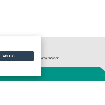
ilizados neste
website
.
ACEITO
dos deve ser mencionada sempre como "Incaper".