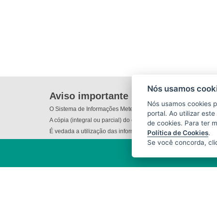
Nós usamos cooki
Aviso importante
Nós usamos cookies p
O Sistema de Informações Meteorológicas do Incaper (SIM) não
portal. Ao utilizar es
A cópia (integral ou parcial) do conteúdo disponibilizado nes
de cookies. Para ter 
É vedada a utilização das informações e/ou dos produtos dispo
Política de Cookies
.
Se você concorda, cl
INSTITUTO CAPIXABA DE
PESQUISA, ASSISTÊNCIA TÉCNICA
E EXTENSÃO RURAL - INCAPER