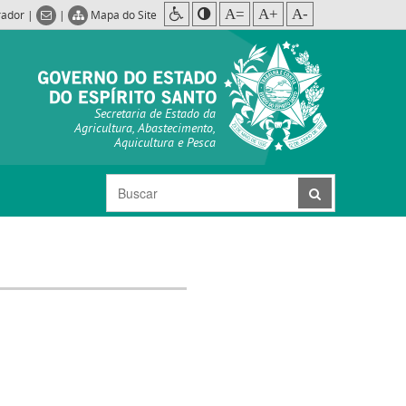
A=
A+
A-
rador
|
|
Mapa do Site
Secretaria de Estado da
Agricultura, Abastecimento,
Aquicultura e Pesca