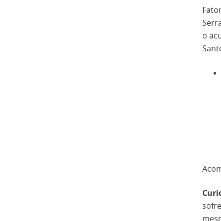
Fato
Serr
o ac
Sant
Acom
Curi
sofre
mesm