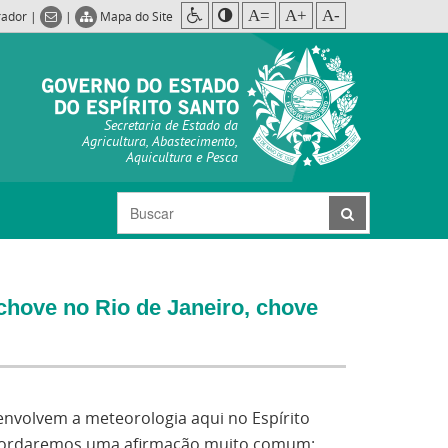
A=
A+
A-
rador
|
|
Mapa do Site
Secretaria de Estado da
Agricultura, Abastecimento,
Aquicultura e Pesca
hove no Rio de Janeiro, chove
envolvem a meteorologia aqui no Espírito
 abordaremos uma afirmação muito comum: