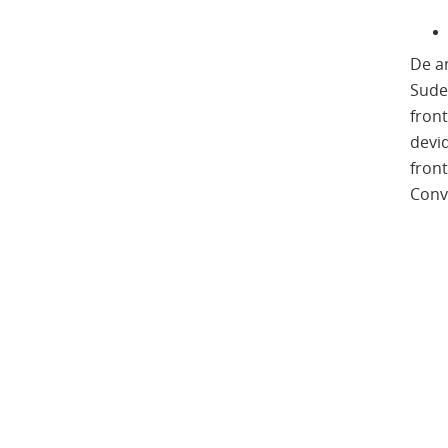
De a
Sudes
fron
devi
fron
Conve