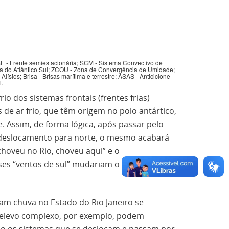
SE - Frente semiestacionária; SCM - Sistema Convectivo de
 do Atlântico Sul; ZCOU - Zona de Convergência de Umidade;
ísios; Brisa - Brisas marítima e terrestre; ASAS - Anticiclone
l.
io dos sistemas frontais (frentes frias)
de ar frio, que têm origem no polo antártico,
 Assim, de forma lógica, após passar pelo
u deslocamento para norte, o mesmo acabará
“choveu no Rio, choveu aqui” e o
ses “ventos de sul” mudariam o tempo
am chuva no Estado do Rio Janeiro se
 relevo complexo, por exemplo, podem