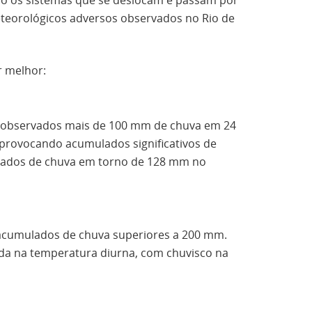
smo os sistemas que se deslocam e passam por
eorológicos adversos observados no Rio de
r melhor:
am observados mais de 100 mm de chuva em 24
, provocando acumulados significativos de
ulados de chuva em torno de 128 mm no
o acumulados de chuva superiores a 200 mm.
da na temperatura diurna, com chuvisco na