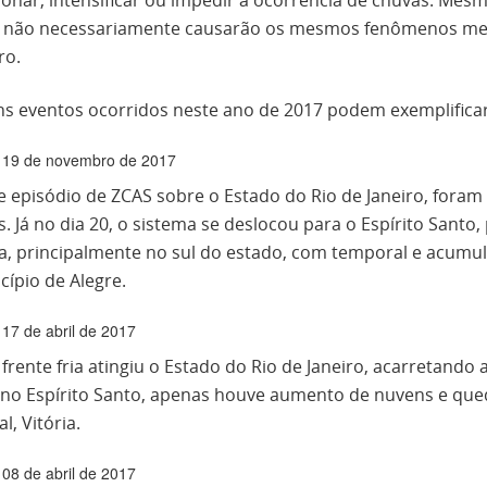
ionar, intensificar ou impedir a ocorrência de chuvas. Me
, não necessariamente causarão os mesmos fenômenos met
ro.
ns eventos ocorridos neste ano de 2017 podem exemplifica
19 de novembro de 2017
e episódio de ZCAS sobre o Estado do Rio de Janeiro, for
. Já no dia 20, o sistema se deslocou para o Espírito Santo
a, principalmente no sul do estado, com temporal e acum
ípio de Alegre.
17 de abril de 2017
frente fria atingiu o Estado do Rio de Janeiro, acarretand
 no Espírito Santo, apenas houve aumento de nuvens e que
al, Vitória.
08 de abril de 2017