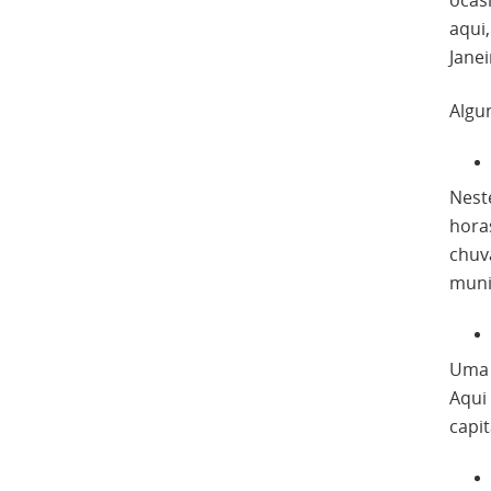
ocas
aqui
Janei
Algu
Nest
horas
chuv
munic
Uma 
Aqui
capit