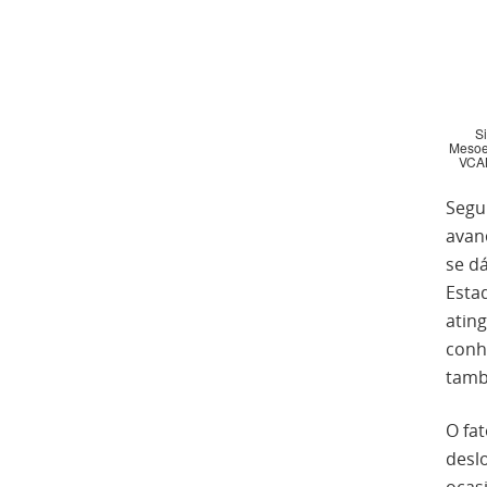
S
Mesoe
VCAN
Segui
avan
se d
Esta
ating
conh
tamb
O fa
desl