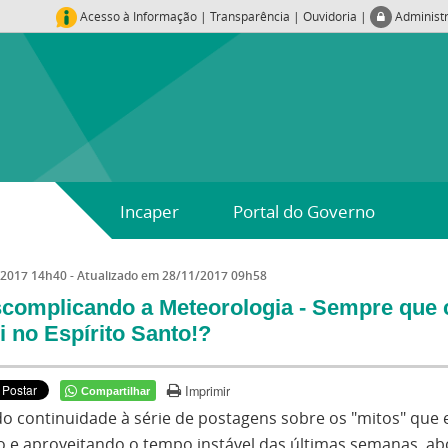
Acesso à Informação
|
Transparência
|
Ouvidoria
|
Administ
Incaper
Portal do Governo
/2017 14h40
- Atualizado em
28/11/2017 09h58
complicando a Meteorologia - Sempre que c
i no Espírito Santo!?
Imprimir
Compartilhar
o continuidade à série de postagens sobre os "mitos" que 
o e aproveitando o tempo instável das últimas semanas,