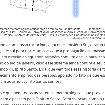
istemas meteorológicos causadores de tempo no Espírito Santo. FF - Frente fria; F
scala; CCM - Complexo Convectivo de Mesoescala; ZCAS -
Zona de Convergência
 - Vórtice Ciclônico de Altos Níveis; POAs - Perturbações Ondulatórias nos ventos Al
Subtropical do Atlântico Su
ndo com nosso raciocínio, aqui no Hemisfério Sul, o ramo fr
ça de sul para norte, uma vez que a propagação das massas 
á em direção ao equador, também com um desvio para leste.
do do Rio de Janeiro, caso esse sistema ainda continue se
indo o Espírito Santo. É daí que vem toda essa história de 
ecimento empírico das pessoas, apoiado no fato de que es
ém aqui no Espírito Santo, sempre.
to é que nem todos os sistemas meteorológicos que provoc
ocam e passam pelo Espírito Santo. Fatores locais, como o