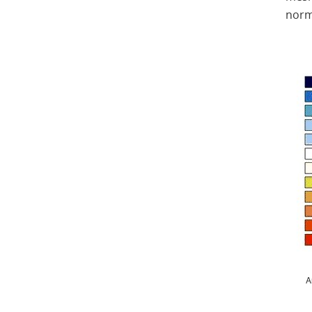
norm
A