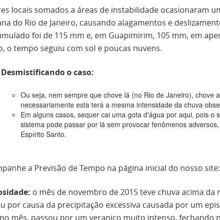
res locais somados a áreas de instabilidade ocasionaram um
ana do Rio de Janeiro, causando alagamentos e deslizament
umulado foi de 115 mm e, em Guapimirim, 105 mm, em apenas
o, o tempo seguiu com sol e poucas nuvens.
Desmistificando o caso:
Ou seja, nem sempre que chove lá (no Rio de Janeiro), chove
necessariamente esta terá a mesma intensidade da chuva obser
Em alguns casos, sequer cai uma gota d'água por aqui, pois o s
sistema pode passar por lá sem provocar fenômenos adversos,
Espírito Santo.
panhe a Previsão de Tempo na página inicial do nosso site
osidade:
o mês de novembro de 2015 teve chuva acima da mé
u por causa da precipitação excessiva causada por um episó
o mês, passou por um veranico muito intenso, fechando 