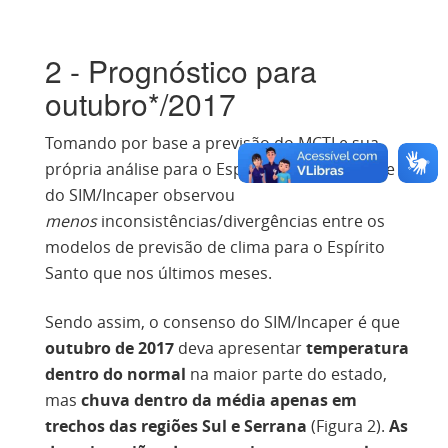
2 - Prognóstico para
outubro*/2017
Tomando por base a previsão do MCTI e sua
própria análise para o Espírito Santo, a equipe
do SIM/Incaper observou
menos
inconsistências/divergências entre os
modelos de previsão de clima para o Espírito
Santo que nos últimos meses.
Sendo assim, o consenso do SIM/Incaper é que
outubro de 2017
deva apresentar
temperatura
dentro do normal
na maior parte do estado,
mas
chuva dentro da média apenas em
trechos das regiões Sul e Serrana
(Figura 2).
As