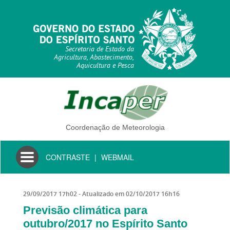
Secretaria de Estado da
Agricultura, Abastecimento,
Aquicultura e Pesca
Coordenação de Meteorologia
Toggle
CONTRASTE
|
WEBMAIL
navigation
29/09/2017 17h02
- Atualizado em
02/10/2017 16h16
Previsão climática para
outubro/2017 no Espírito Santo