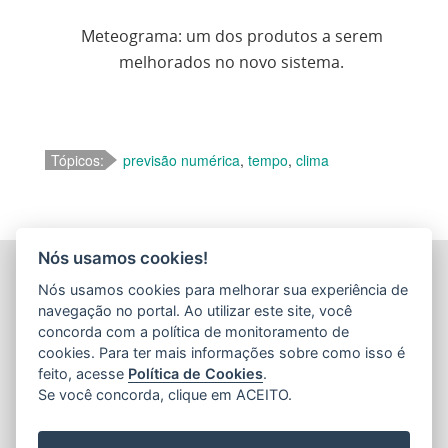
Meteograma: um dos produtos a serem
melhorados no novo sistema.
Tópicos:
previsão numérica
,
tempo
,
clima
Nós usamos cookies!
INSTITUTO CAPIXABA DE PESQUISA, ASSISTÊNCIA
Nós usamos cookies para melhorar sua experiência de
TÉCNICA E EXTENSÃO RURAL - INCAPER
navegação no portal. Ao utilizar este site, você
(INCAPER)
concorda com a política de monitoramento de
Rua Afonso Sarlo,160 - Bento Ferreira
cookies. Para ter mais informações sobre como isso é
feito, acesse
Política de Cookies
.
CEP: 29052-010 - Vitória / ES
Se você concorda, clique em ACEITO.
Tel.: (27) 3636-9800 / (27) 3636-9888