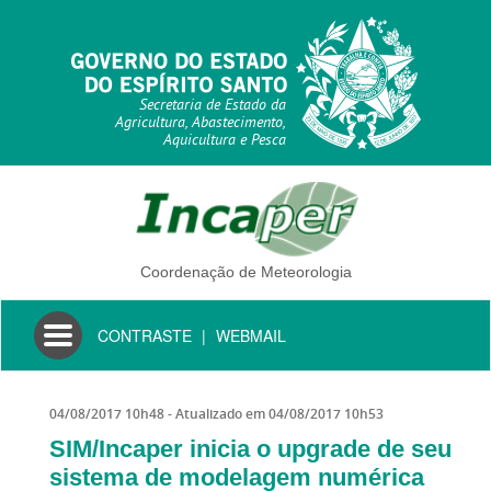
Secretaria de Estado da
Agricultura, Abastecimento,
Aquicultura e Pesca
Coordenação de Meteorologia
Toggle
CONTRASTE
|
WEBMAIL
navigation
04/08/2017 10h48
- Atualizado em
04/08/2017 10h53
SIM/Incaper inicia o upgrade de seu
sistema de modelagem numérica