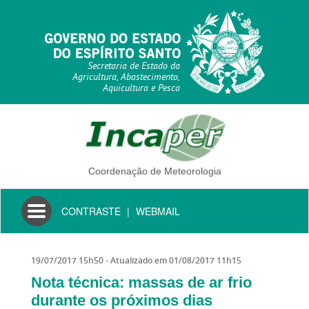
Secretaria de Estado da
Agricultura, Abastecimento,
Aquicultura e Pesca
Coordenação de Meteorologia
Toggle
CONTRASTE
|
WEBMAIL
navigation
19/07/2017 15h50
- Atualizado em
01/08/2017 11h15
Nota técnica: massas de ar frio
durante os próximos dias