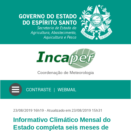
Secretaria de Estado da
Agricultura, Abastecimento,
Aquicultura e Pesca
Coordenação de Meteorologia
Toggle
CONTRASTE
|
WEBMAIL
navigation
23/08/2019 16h19
- Atualizado em
23/08/2019 15h31
Informativo Climático Mensal do
Estado completa seis meses de