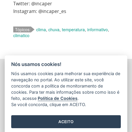
Twitter: @incaper
Instagram: @incaper_es
Tópicos:
clima
,
chuva
,
temperatura
,
informativo
,
climatico
Nós usamos cookies!
INSTITUTO CAPIXABA DE PESQUISA, ASSISTÊNCIA
Nós usamos cookies para melhorar sua experiência de
TÉCNICA E EXTENSÃO RURAL - INCAPER
navegação no portal. Ao utilizar este site, você
(INCAPER)
concorda com a política de monitoramento de
Rua Afonso Sarlo,160 - Bento Ferreira
cookies. Para ter mais informações sobre como isso é
feito, acesse
Política de Cookies
.
CEP: 29052-010 - Vitória / ES
Se você concorda, clique em ACEITO.
Tel.: (27) 3636-9800 / (27) 3636-9888
ACEITO