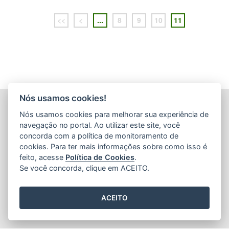
<<
<
...
8
9
10
11
Nós usamos cookies!
INSTITUTO CAPIXABA DE PESQUISA, ASSISTÊNCIA
Nós usamos cookies para melhorar sua experiência de
TÉCNICA E EXTENSÃO RURAL - INCAPER
navegação no portal. Ao utilizar este site, você
(INCAPER)
concorda com a política de monitoramento de
Rua Afonso Sarlo,160 - Bento Ferreira
cookies. Para ter mais informações sobre como isso é
feito, acesse
Política de Cookies
.
CEP: 29052-010 - Vitória / ES
Se você concorda, clique em ACEITO.
Tel.: (27) 3636-9800 / (27) 3636-9888
ACEITO