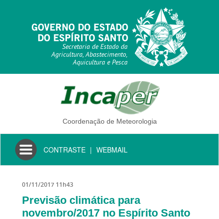
Secretaria de Estado da
Agricultura, Abastecimento,
Aquicultura e Pesca
Coordenação de Meteorologia
Toggle
CONTRASTE
|
WEBMAIL
navigation
01/11/2017 11h43
Previsão climática para
novembro/2017 no Espírito Santo