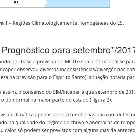
ra 1
– Regiões Climatologicamente Homogêneas do ES.
- Prognóstico para setembro*/201
ndo por base a previsão do MCTI e sua própria análise para
Incaper observou diversas inconsistências/divergências ent
eza na previsão para o Espírito Santo), situação notada par
a assim, o consenso do SIM/Incaper é que setembro de 201
ro do normal na maior parte do estado (Figura 2).
evisão climática apenas aponta tendências para um determ
ndo na qualidade do regime de chuva e anomalias de tempe
 ou calor só podem ser previstos com alguns dias de antec