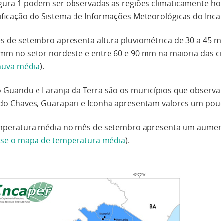
igura 1 podem ser observadas as regiões climaticamente h
ificação do
Sistema de Informações Meteorológicas do Inca
s de setembro apresenta altura pluviométrica de 30 a 45 m
 mm no setor nordeste e entre 60 e 90 mm na maioria das ci
huva média
).
o Guandu e Laranja da Terra são os municípios que obser
edo Chaves, Guarapari e Iconha apresentam valores um po
mperatura média no mês de setembro apresenta um aument
sse o mapa de temperatura média
).