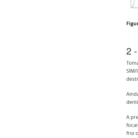
Figu
2 
Toma
SIM/
destr
Aind
dent
A pr
foca
frio