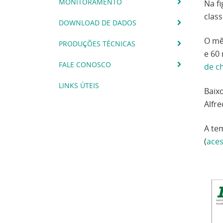
MONITORAMENTO
Na f
class
DOWNLOAD DE DADOS
O mê
PRODUÇÕES TÉCNICAS
e 60
FALE CONOSCO
de c
LINKS ÚTEIS
Baix
Alfr
A te
(
ace