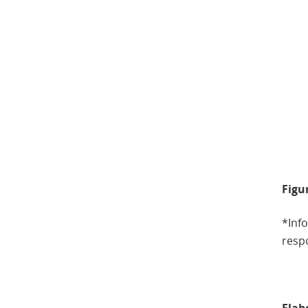
Figur
*Info
resp