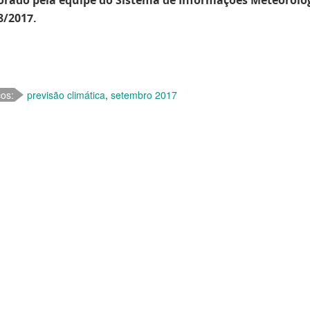
orado pela equipe do Sistema de Informações Meteorológ
8/2017.
cos:
previsão climática
,
setembro 2017