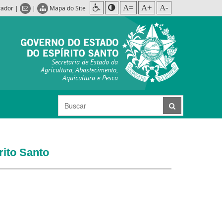
A=
A+
A-
rador
|
|
Mapa do Site
Secretaria de Estado da
Agricultura, Abastecimento,
Aquicultura e Pesca
rito Santo