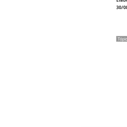
Elab
30/0
Tópi