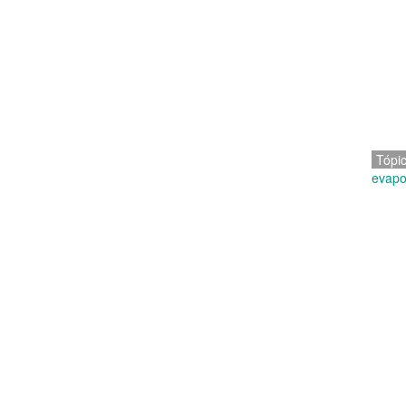
Tópi
evapo