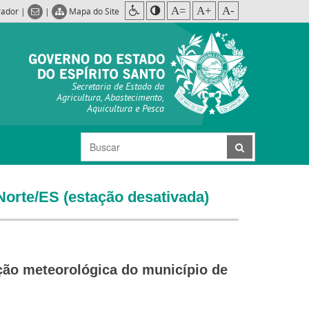
A=
A+
A-
rador
|
|
Mapa do Site
Secretaria de Estado da
Agricultura, Abastecimento,
Aquicultura e Pesca
orte/ES (estação desativada)
ção meteorológica do município de