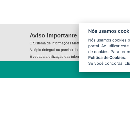
Nós usamos cooki
Aviso importante
Nós usamos cookies p
O Sistema de Informações Meteorológicas do Incaper (SIM) não
portal. Ao utilizar es
A cópia (integral ou parcial) do conteúdo disponibilizado nes
de cookies. Para ter 
É vedada a utilização das informações e/ou dos produtos dispo
Política de Cookies
.
Se você concorda, cl
INSTITUTO CAPIXABA DE
PESQUISA, ASSISTÊNCIA TÉCNICA
E EXTENSÃO RURAL - INCAPER
(INCAPER)
Rua Afonso Sarlo,160 - Bento
Ferreira