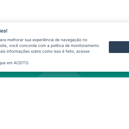
es!
ara melhorar sua experiência de navegação no
 se responsabiliza pelo uso indevido das informações e/ou dos produtos disponib
te site, você concorda com a política de monitoramento
te website depende da expressa autorização do SIM. A fonte das informações e da
mais informações sobre como isso é feito, acesse
nibilizados neste
website
para fins comerciais.
ique em ACEITO.