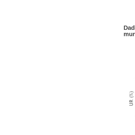
Dad
mun