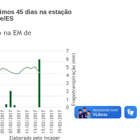
timos 45 dias
na estação
e/ES