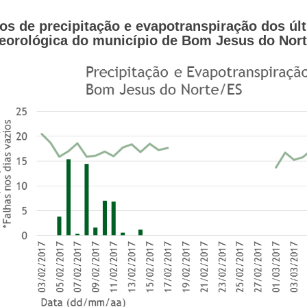
os de precipitação e evapotranspiração
dos úl
eorológica do município de
Bom Jesus do Nort