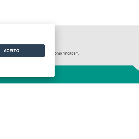
ilizados neste
website
.
ACEITO
dos deve ser mencionada sempre como "Incaper".