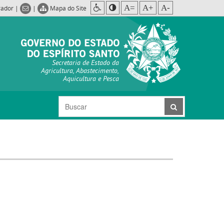
A=
A+
A-
rador
|
|
Mapa do Site
Secretaria de Estado da
Agricultura, Abastecimento,
Aquicultura e Pesca