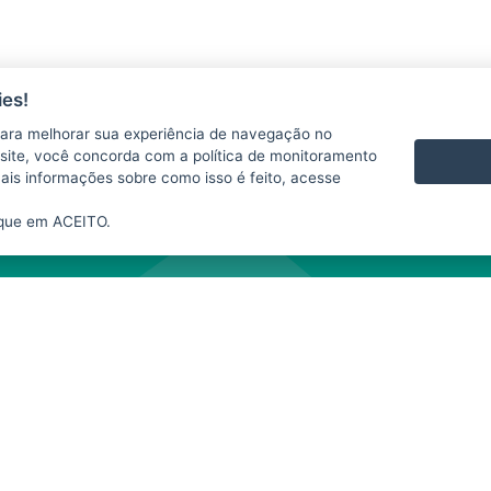
es!
ara melhorar sua experiência de navegação no
 se responsabiliza pelo uso indevido das informações e/ou dos produtos disponib
te site, você concorda com a política de monitoramento
te website depende da expressa autorização do SIM. A fonte das informações e da
mais informações sobre como isso é feito, acesse
nibilizados neste
website
para fins comerciais.
ique em ACEITO.