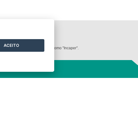
ilizados neste
website
.
ACEITO
dos deve ser mencionada sempre como "Incaper".