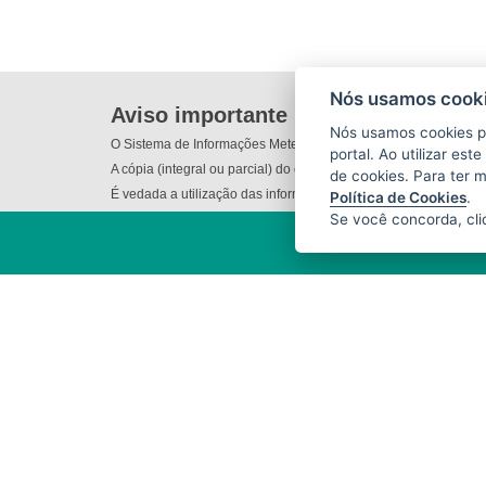
Nós usamos cooki
Aviso importante
Nós usamos cookies p
O Sistema de Informações Meteorológicas do Incaper (SIM) não
portal. Ao utilizar es
A cópia (integral ou parcial) do conteúdo disponibilizado nes
de cookies. Para ter 
É vedada a utilização das informações e/ou dos produtos dispo
Política de Cookies
.
Se você concorda, cl
INSTITUTO CAPIXABA DE
PESQUISA, ASSISTÊNCIA TÉCNICA
E EXTENSÃO RURAL - INCAPER
(INCAPER)
Rua Afonso Sarlo,160 - Bento
Ferreira
CEP: 29052-010 - Vitória / ES