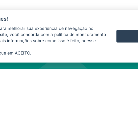
es!
ara melhorar sua experiência de navegação no
 se responsabiliza pelo uso indevido das informações e/ou dos produtos disponib
te site, você concorda com a política de monitoramento
te website depende da expressa autorização do SIM. A fonte das informações e da
mais informações sobre como isso é feito, acesse
nibilizados neste
website
para fins comerciais.
ique em ACEITO.