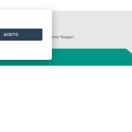
ilizados neste
website
.
ACEITO
dos deve ser mencionada sempre como "Incaper".