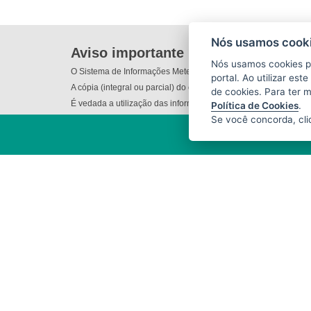
Nós usamos cooki
Aviso importante
Nós usamos cookies p
O Sistema de Informações Meteorológicas do Incaper (SIM) não
portal. Ao utilizar es
A cópia (integral ou parcial) do conteúdo disponibilizado nes
de cookies. Para ter 
É vedada a utilização das informações e/ou dos produtos dispo
Política de Cookies
.
Se você concorda, cl
INSTITUTO CAPIXABA DE
PESQUISA, ASSISTÊNCIA TÉCNICA
E EXTENSÃO RURAL - INCAPER
(INCAPER)
Rua Afonso Sarlo,160 - Bento
Ferreira
CEP: 29052-010 - Vitória / ES
Tel.: (27) 3636-9800 / (27) 3636-