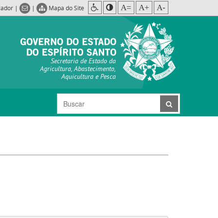
A=
A+
A-
rador
|
|
Mapa do Site
Secretaria de Estado da
Agricultura, Abastecimento,
Aquicultura e Pesca