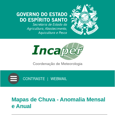
Secretaria de Estado da
Agricultura, Abastecimento,
Aquicultura e Pesca
Coordenação de Meteorologia
Toggle
CONTRASTE
|
WEBMAIL
navigation
Mapas de Chuva - Anomalia Mensal
e Anual