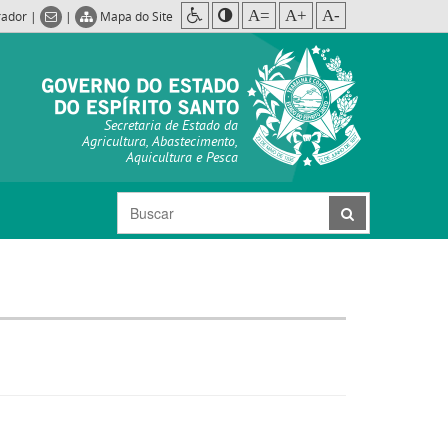
A=
A+
A-
rador
|
|
Mapa do Site
Secretaria de Estado da
Agricultura, Abastecimento,
Aquicultura e Pesca