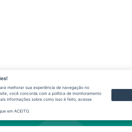
es!
ara melhorar sua experiência de navegação no
 se responsabiliza pelo uso indevido das informações e/ou dos produtos disponib
te site, você concorda com a política de monitoramento
te website depende da expressa autorização do SIM. A fonte das informações e da
mais informações sobre como isso é feito, acesse
nibilizados neste
website
para fins comerciais.
ique em ACEITO.