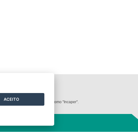
ilizados neste
website
.
ACEITO
dos deve ser mencionada sempre como "Incaper".