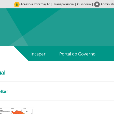
Acesso à Informação
|
Transparência
|
Ouvidoria
|
Administ
Incaper
Portal do Governo
al
oltar