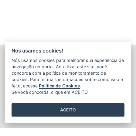
Nós usamos cookies!
INSTITUTO CAPIXABA DE PESQUISA, ASSISTÊNCIA
Nós usamos cookies para melhorar sua experiência de
TÉCNICA E EXTENSÃO RURAL - INCAPER
navegação no portal. Ao utilizar este site, você
(INCAPER)
concorda com a política de monitoramento de
Rua Afonso Sarlo,160 - Bento Ferreira
cookies. Para ter mais informações sobre como isso é
feito, acesse
Política de Cookies
.
CEP: 29052-010 - Vitória / ES
Se você concorda, clique em ACEITO.
Tel.: (27) 3636-9800 / (27) 3636-9888
ACEITO
2015
- 2026
/ Desenvolvido pelo
PRODEST
utilizando o software