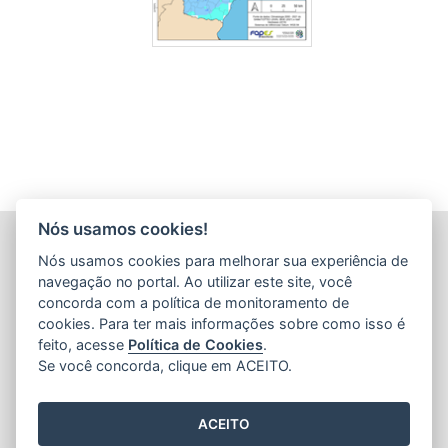
Nós usamos cookies!
INSTITUTO CAPIXABA DE PESQUISA, ASSISTÊNCIA
Nós usamos cookies para melhorar sua experiência de
TÉCNICA E EXTENSÃO RURAL - INCAPER
navegação no portal. Ao utilizar este site, você
(INCAPER)
concorda com a política de monitoramento de
Rua Afonso Sarlo,160 - Bento Ferreira
cookies. Para ter mais informações sobre como isso é
feito, acesse
Política de Cookies
.
CEP: 29052-010 - Vitória / ES
Se você concorda, clique em ACEITO.
Tel.: (27) 3636-9800 / (27) 3636-9888
ACEITO