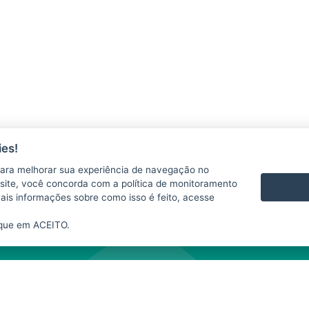
es!
ara melhorar sua experiência de navegação no
 se responsabiliza pelo uso indevido das informações e/ou dos produtos disponib
te site, você concorda com a política de monitoramento
te website depende da expressa autorização do SIM. A fonte das informações e da
mais informações sobre como isso é feito, acesse
nibilizados neste
website
para fins comerciais.
ique em ACEITO.