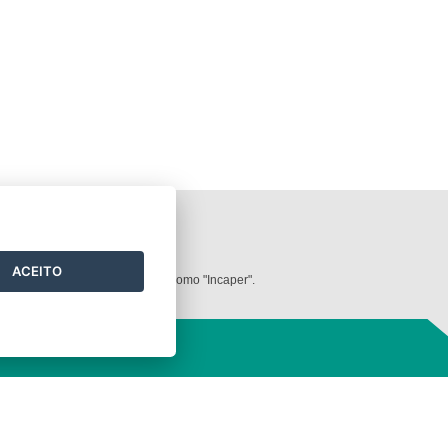
ilizados neste
website
.
ACEITO
dos deve ser mencionada sempre como "Incaper".