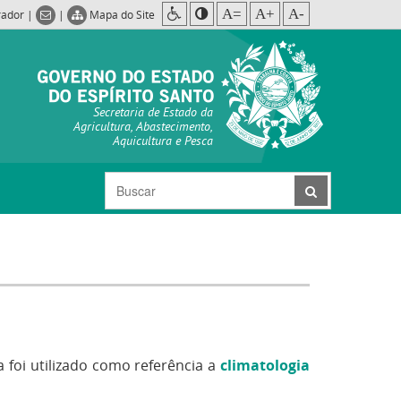
A=
A+
A-
rador
|
|
Mapa do Site
Secretaria de Estado da
Agricultura, Abastecimento,
Aquicultura e Pesca
oi utilizado como referência a
climatologia