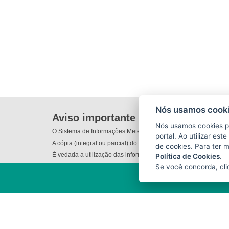
Nós usamos cooki
Aviso importante
Nós usamos cookies p
O Sistema de Informações Meteorológicas do Incaper (SIM) não
portal. Ao utilizar es
A cópia (integral ou parcial) do conteúdo disponibilizado nes
de cookies. Para ter 
É vedada a utilização das informações e/ou dos produtos dispo
Política de Cookies
.
Se você concorda, cl
INSTITUTO CAPIXABA DE
PESQUISA, ASSISTÊNCIA TÉCNICA