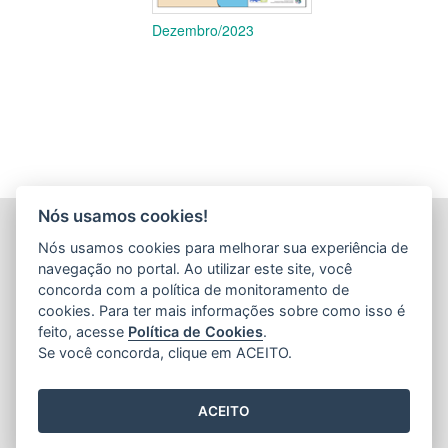
Dezembro/2023
Nós usamos cookies!
INSTITUTO CAPIXABA DE PESQUISA, ASSISTÊNCIA
Nós usamos cookies para melhorar sua experiência de
TÉCNICA E EXTENSÃO RURAL - INCAPER
navegação no portal. Ao utilizar este site, você
(INCAPER)
concorda com a política de monitoramento de
Rua Afonso Sarlo,160 - Bento Ferreira
cookies. Para ter mais informações sobre como isso é
feito, acesse
Política de Cookies
.
CEP: 29052-010 - Vitória / ES
Se você concorda, clique em ACEITO.
Tel.: (27) 3636-9800 / (27) 3636-9888
ACEITO