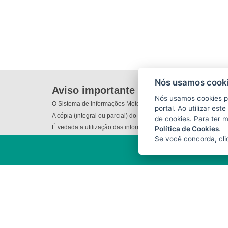
Nós usamos cooki
Aviso importante
Nós usamos cookies p
O Sistema de Informações Meteorológicas do Incaper (SIM) não
portal. Ao utilizar es
A cópia (integral ou parcial) do conteúdo disponibilizado nes
de cookies. Para ter 
É vedada a utilização das informações e/ou dos produtos dispo
Política de Cookies
.
Se você concorda, cl
INSTITUTO CAPIXABA DE
PESQUISA, ASSISTÊNCIA TÉCNICA
E EXTENSÃO RURAL - INCAPER
(INCAPER)