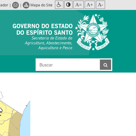
A=
A+
A-
rador
|
|
Mapa do Site
Secretaria de Estado da
Agricultura, Abastecimento,
Aquicultura e Pesca