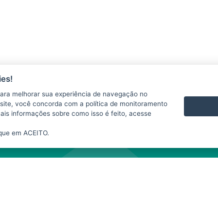
es!
ara melhorar sua experiência de navegação no
 se responsabiliza pelo uso indevido das informações e/ou dos produtos disponib
te site, você concorda com a política de monitoramento
te website depende da expressa autorização do SIM. A fonte das informações e da
mais informações sobre como isso é feito, acesse
nibilizados neste
website
para fins comerciais.
ique em ACEITO.