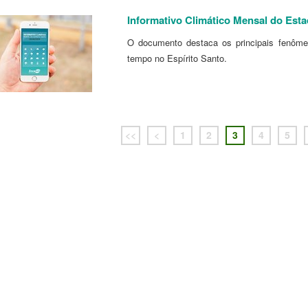
Informativo Climático Mensal do Est
O documento destaca os principais fenôme
tempo no Espírito Santo.
<<
<
1
2
3
4
5