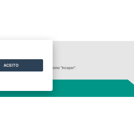
ilizados neste
website
.
ACEITO
dos deve ser mencionada sempre como "Incaper".